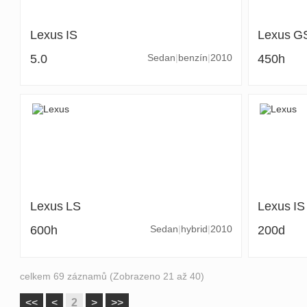
Lexus
IS
Lexus
G
5.0
Sedan
benzín
2010
450h
Lexus
LS
Lexus
IS
600h
Sedan
hybrid
2010
200d
celkem 69 záznamů (Zobrazeno 21 až 40)
<<
<
2
>
>>