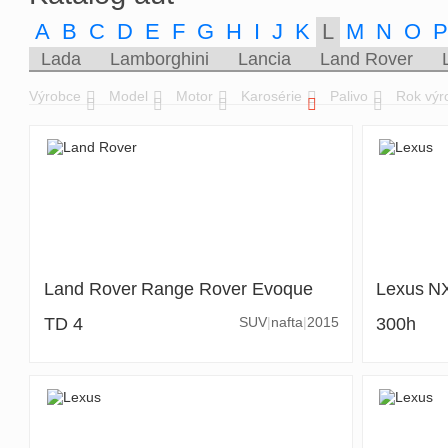
A
B
C
D
E
F
G
H
I
J
K
L
M
N
O
Lada
Lamborghini
Lancia
Land Rover
Výrobce
Model
Motor
Karosérie
Palivo
Rok výr
Land Rover
Range Rover Evoque
Lexus
N
TD 4
SUV
nafta
2015
300h