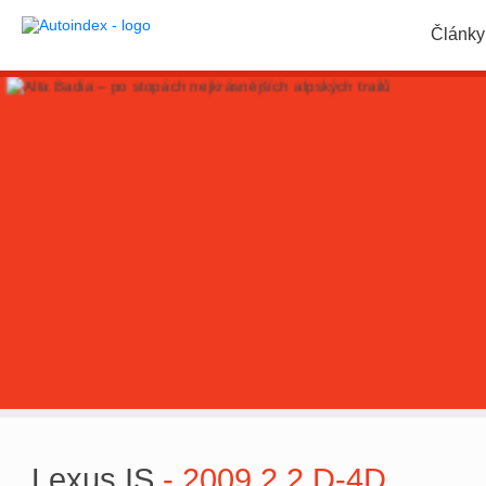
Články
Lexus IS
- 2009 2.2 D-4D