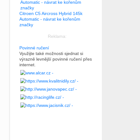
Citroen C5 Aircross Hybrid 145k
Automatic - návrat ke kořenům
značky
Reklama:
Povinné ručení
Využijte také možnosti sjednat si
výrazně levnější povinné ručení přes
internet.