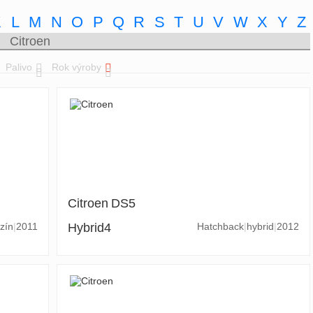
K
L
M
N
O
P
Q
R
S
T
U
V
W
X
Y
Z
Citroen
Palivo
Rok výroby
Citroen
DS5
zín
2011
Hybrid4
Hatchback
hybrid
2012