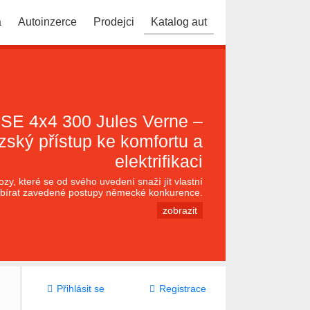
a
Autoinzerce
Prodejci
Katalog aut
SE 4x4 300 Jules Verne –
zský přístup ke komfortu a
elektrifikaci
zy, které se od svého uvedení snaží jít vlastní
ebírat zavedené postupy německé konkurence.
zobrazit
Přihlásit se
Registrace