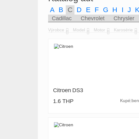
A
B
C
D
E
F
G
H
I
J
Cadillac
Chevrolet
Chrysler
Výrobce
Model
Motor
Karosérie
Citroen
DS3
1.6 THP
Kupé
ben