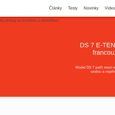
Články
Testy
Novinky
Vide
DS 7 E-TEN
francou
Model DS 7 patří mezi vo
cestou a nepř