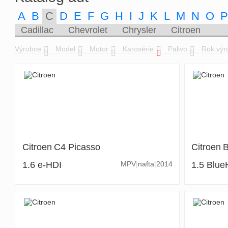
A
B
C
D
E
F
G
H
I
J
K
L
M
N
O
Cadillac
Chevrolet
Chrysler
Citroen
Výrobce
Model
Motor
Karosérie
Palivo
Rok výr
Citroen
C4 Picasso
Citroen
B
1.6 e-HDI
MPV
nafta
2014
1.5 Blu