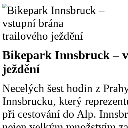
Alta Badia – po stopách
trailů
Alta Badia patří mezi nejpů
nejen díky své scenérii, ale
horských stezek a trailů, kte
milovníkům horské cyklisti