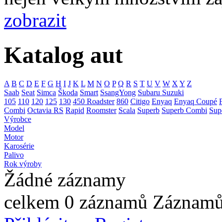
zobrazit
Katalog aut
A
B
C
D
E
F
G
H
I
J
K
L
M
N
O
P
Q
R
S
T
U
V
W
X
Y
Z
Saab
Seat
Simca
Škoda
Smart
SsangYong
Subaru
Suzuki
105
110
120
125
130
450 Roadster
860
Citigo
Enyaq
Enyaq Coupé
Combi
Octavia RS
Rapid
Roomster
Scala
Superb
Superb Combi
Sup
Výrobce
Model
Motor
Karosérie
Palivo
Rok výroby
Žádné záznamy
celkem 0 záznamů
Záznamů 