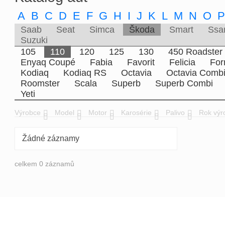
A
B
C
D
E
F
G
H
I
J
K
L
M
N
O
Saab
Seat
Simca
Škoda
Smart
Ssa
Suzuki
105
110
120
125
130
450 Roadster
Enyaq Coupé
Fabia
Favorit
Felicia
Fo
Kodiaq
Kodiaq RS
Octavia
Octavia Comb
Roomster
Scala
Superb
Superb Combi
Yeti
Výrobce
Model
Motor
Karosérie
Palivo
Rok výr
Žádné záznamy
celkem 0 záznamů