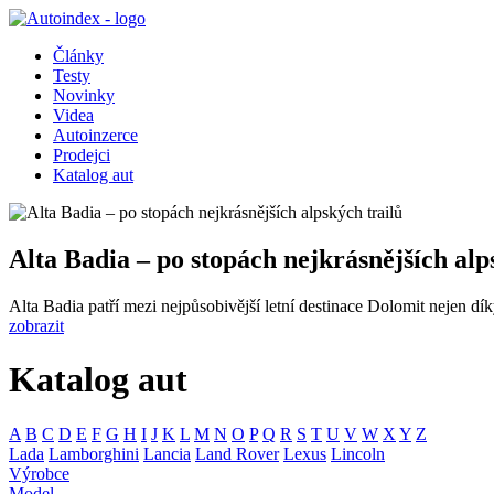
Články
Testy
Novinky
Videa
Autoinzerce
Prodejci
Katalog aut
Alta Badia – po stopách nejkrásnějších alp
Alta Badia patří mezi nejpůsobivější letní destinace Dolomit nejen díky 
zobrazit
Katalog aut
A
B
C
D
E
F
G
H
I
J
K
L
M
N
O
P
Q
R
S
T
U
V
W
X
Y
Z
Lada
Lamborghini
Lancia
Land Rover
Lexus
Lincoln
Výrobce
Model