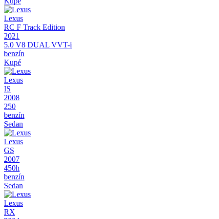
Kupé
Lexus
RC F Track Edition
2021
5.0 V8 DUAL VVT-i
benzín
Kupé
Lexus
IS
2008
250
benzín
Sedan
Lexus
GS
2007
450h
benzín
Sedan
Lexus
RX