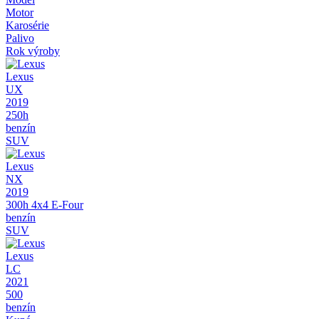
Motor
Karosérie
Palivo
Rok výroby
Lexus
UX
2019
250h
benzín
SUV
Lexus
NX
2019
300h 4x4 E-Four
benzín
SUV
Lexus
LC
2021
500
benzín