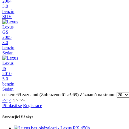
2004
3.0
benzín
SUV
Lexus
GS
2005
3.0
benzín
Sedan
Lexus
IS
2010
5.0
benzín
Sedan
celkem 69 záznamů (Zobrazeno 61 až 69)
Záznamů na stranu:
<<
<
4
>
>>
Přihlásit se
Registrace
Související články: