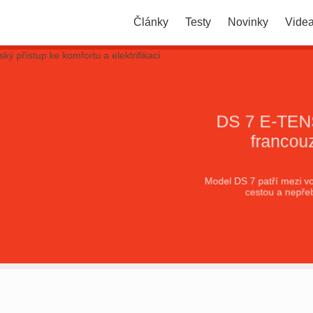
Články
Testy
Novinky
Vide
DS 7 E-TENS
francou
Model DS 7 patří mezi vo
cestou a nepře