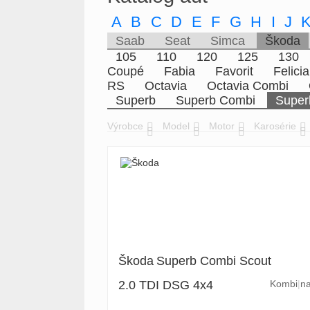
A
B
C
D
E
F
G
H
I
J
Saab
Seat
Simca
Škoda
105
110
120
125
130
Coupé
Fabia
Favorit
Felicia
RS
Octavia
Octavia Combi
Superb
Superb Combi
Super
Výrobce
Model
Motor
Karosérie
Škoda
Superb Combi Scout
2.0 TDI DSG 4x4
Kombi
na