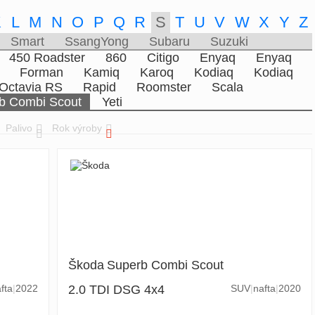
K
L
M
N
O
P
Q
R
S
T
U
V
W
X
Y
Z
Smart
SsangYong
Subaru
Suzuki
450 Roadster
860
Citigo
Enyaq
Enyaq
Forman
Kamiq
Karoq
Kodiaq
Kodiaq
Octavia RS
Rapid
Roomster
Scala
b Combi Scout
Yeti
Palivo
Rok výroby
Škoda
Superb Combi Scout
fta
2022
2.0 TDI DSG 4x4
SUV
nafta
2020