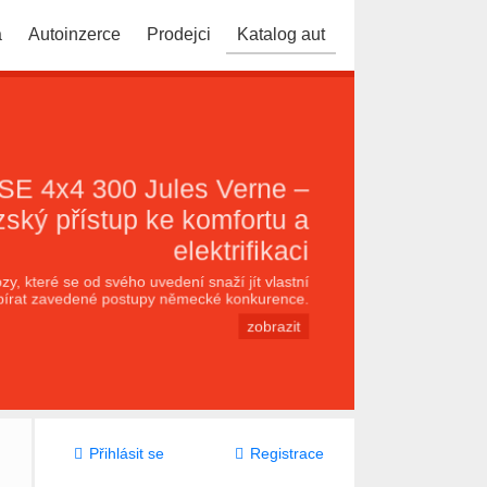
a
Autoinzerce
Prodejci
Katalog aut
E 4x4 300 Jules Verne –
zský přístup ke komfortu a
elektrifikaci
zy, které se od svého uvedení snaží jít vlastní
bírat zavedené postupy německé konkurence.
zobrazit
Přihlásit se
Registrace