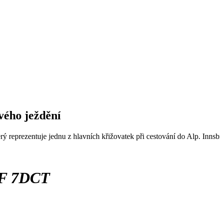
vého ježdění
rý reprezentuje jednu z hlavních křižovatek při cestování do Alp. Inn
PF 7DCT