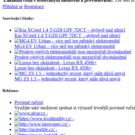
Základní cena s testovaným motorem a převodovkou:
554 980 K
Přihlásit se
Registrace
Související články:
Kia XCeed 1.4 T-GDI GPF 7DCT – stylově nad silnicí
MG4 EV Urban – více než jen městský elektromobil
Prodeje ojetých elektromobilů jsou meziročně dvojnásobné
Luxus bez okázalosti - Lexus RX 450h+
MG ZS 1.5 – jednoduchý recept, který stále dává smysl
Reklama:
Povinné ručení
Využijte také možnosti sjednat si výrazně levnější povinné ručen