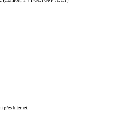
č (Comfort, 1.4 T-GDI GPF 7DCT)
í přes internet.