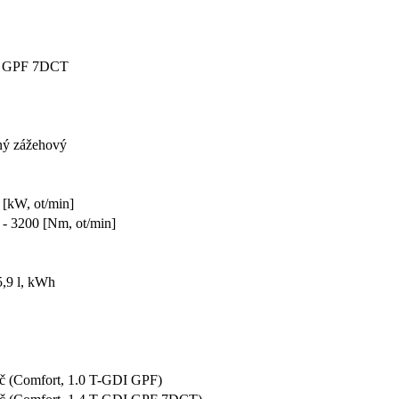
I GPF 7DCT
ný zážehový
 [kW, ot/min]
 - 3200 [Nm, ot/min]
 5,9 l, kWh
č (Comfort, 1.0 T-GDI GPF)