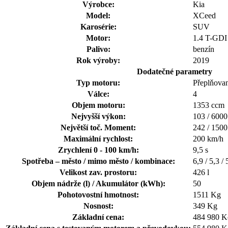
Výrobce:
Kia
Model:
XCeed
Karosérie:
SUV
Motor:
1.4 T-GD
Palivo:
benzín
Rok výroby:
2019
Dodatečné parametry
Typ motoru:
Přeplňova
Válce:
4
Objem motoru:
1353 ccm
Nejvyšší výkon:
103 / 6000
Největší toč. Moment:
242 / 1500
Maximální rychlost:
200 km/h
Zrychlení 0 - 100 km/h:
9,5 s
Spotřeba – město / mimo město / kombinace:
6,9 / 5,3 /
Velikost zav. prostoru:
426 l
Objem nádrže (l) / Akumulátor (kWh):
50
Pohotovostní hmotnost:
1511 Kg
Nosnost:
349 Kg
Základní cena:
484 980 K