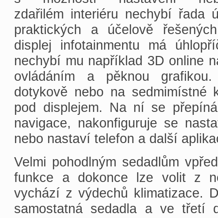
zdařilém interiéru nechybí řada 
praktických a účelově řešených
displej infotainmentu má úhlopř
nechybí mu například 3D online 
ovládáním a pěknou grafikou.
dotykově nebo na sedmimístné kl
pod displejem. Na ní se přepíná 
navigace, nakonfiguruje se nasta
nebo nastaví telefon a další aplika
Velmi pohodlným sedadlům vpře
funkce a dokonce lze volit z ně
vychází z výdechů klimatizace. Dr
samostatná sedadla a ve třetí d