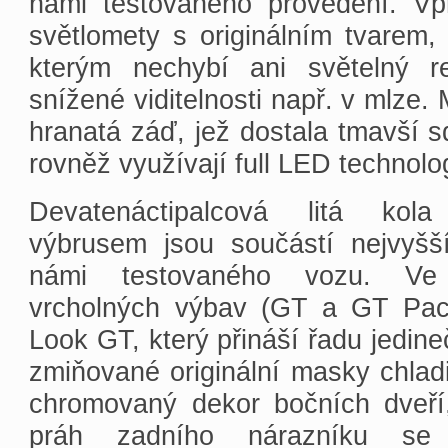
námi testovaného provedení. V
světlomety s originálním tvarem, 
kterým nechybí ani světelný r
snížené viditelnosti např. v mlze
hranatá záď, jež dostala tmavší sd
rovněž využívají full LED technolo
Devatenáctipalcová litá ko
výbrusem jsou součástí nejvyš
námi testovaného vozu. Ve
vrcholných výbav (GT a GT Pac
Look GT, který přináší řadu jedin
zmiňované originální masky chladi
chromovaný dekor bočních dveří,
práh zadního nárazníku se 