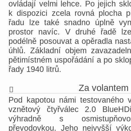
ovládají velmi lehce. Po jejich sk
k dispozici zcela rovná plocha p
řadu lze také snadno úplně vyn
prostor navíc. V druhé řadě lze
podélně posouvat a opěradla nasta
úhlů. Základní objem zavazadelní
pětimístném uspořádání a po sklo
řady 1940 litrů.
Za volantem
Pod kapotou námi testovaného 
vznětový čtyřválec 2.0 BlueHD
výhradně s osmistupňovo
převodovkou. Jeho nejvyšší výk