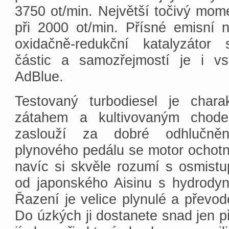
3750 ot/min. Největší točivý mom
při 2000 ot/min. Přísné emisní 
oxidačně-redukční katalyzátor
částic a samozřejmostí je i vs
AdBlue.
Testovaný turbodiesel je charak
zátahem a kultivovaným chode
zaslouží za dobré odhlučněn
plynového pedálu se motor ochot
navíc si skvěle rozumí s osmis
od japonského Aisinu s hydrod
Řazení je velice plynulé a převodo
Do úzkých ji dostanete snad jen p