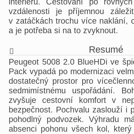
interiéru. Cestování po rovných
vzdálenosti je příjemnou záleži
v zatáčkách trochu více naklání, 
a je potřeba si na to zvyknout.
Resumé
Peugeot 5008 2.0 BlueHDi ve šp
Pack vypadá po modernizaci velmi
dostatečný prostor pro vícečlenn
sedmimístnému uspořádání. Bo
zvyšuje cestovní komfort v ne
bezpečnost. Pochvalu zaslouží i p
pohodlný podvozek. Výhradu má
absenci pohonu všech kol, který