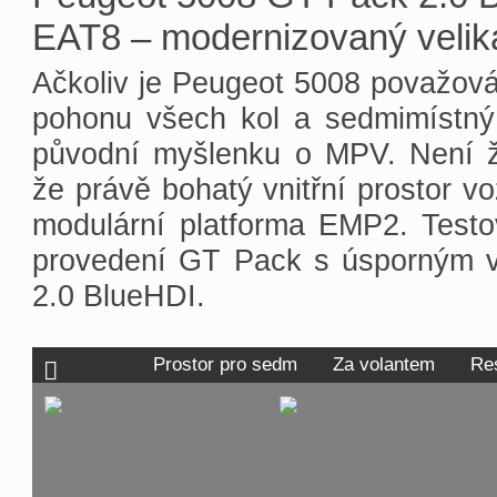
EAT8 – modernizovaný velik
Ačkoliv je Peugeot 5008 považov
pohonu všech kol a sedmimístný i
původní myšlenku o MPV. Není 
že právě bohatý vnitřní prostor vo
modulární platforma EMP2. Testo
provedení GT Pack s úsporným 
2.0 BlueHDI.
Prostor pro sedm
Za volantem
Re