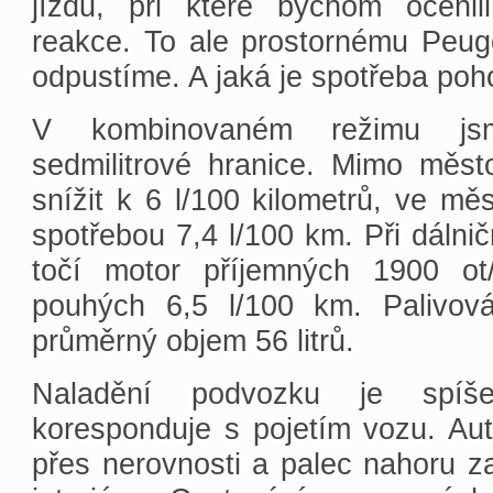
jízdu, při které bychom ocenil
reakce. To ale prostornému Peug
odpustíme. A jaká je spotřeba po
V kombinovaném režimu jsm
sedmilitrové hranice. Mimo měst
snížit k 6 l/100 kilometrů, ve mě
spotřebou 7,4 l/100 km. Při dálni
točí motor příjemných 1900 ot
pouhých 6,5 l/100 km. Palivo
průměrný objem 56 litrů.
Naladění podvozku je spíše
koresponduje s pojetím vozu. Au
přes nerovnosti a palec nahoru za