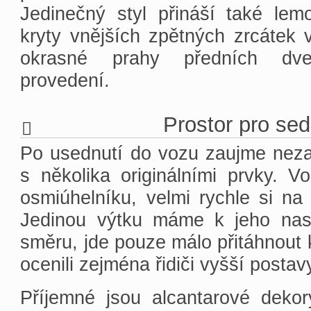
Jedinečný styl přináší také lem
kryty vnějších zpětných zrcátek
okrasné prahy předních dv
provedení.
Prostor pro se
Po usednutí do vozu zaujme nezam
s několika originálními prvky. Vo
osmiúhelníku, velmi rychle si na
Jedinou výtku máme k jeho nas
směru, jde pouze málo přitáhnout k
ocenili zejména řidiči vyšší postav
Příjemné jsou alcantarové deko