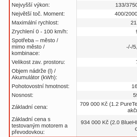
Nejvyšší výkon:
133/3750
Největší toč. Moment:
400/2000
Maximální rychlost:
21
Zrychlení 0 - 100 km/h:
Spotřeba – město /
mimo město /
-/-/
kombinace:
Velikost zav. prostoru:
Objem nádrže (l) /
Akumulátor (kWh):
Pohotovostní hmotnost:
1
Nosnost:
5
709 000 Kč (1.2 PureT
Základní cena:
akč
Základní cena s
934 000 Kč (2.0 BlueHD
testovaným motorem a
převodovkou: