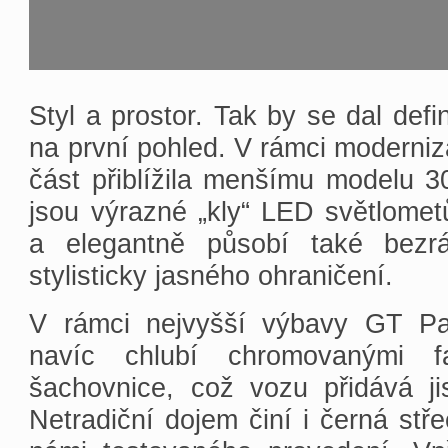
Styl a prostor. Tak by se dal def
na první pohled. V rámci moderniz
část přiblížila menšímu modelu 
jsou výrazné „kly“ LED světlomet
a elegantně působí také bez
stylisticky jasného ohraničení.
V rámci nejvyšší výbavy GT Pa
navíc chlubí chromovanými f
šachovnice, což vozu přidává ji
Netradiční dojem činí i černá st