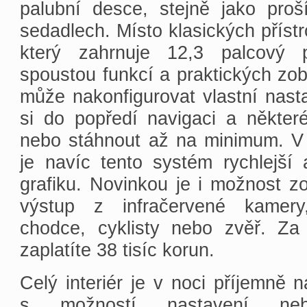
palubní desce, stejně jako proš
sedadlech. Místo klasických přístro
který zahrnuje 12,3 palcový p
spoustou funkcí a praktických zob
může nakonfigurovat vlastní nasta
si do popředí navigaci a některé
nebo stáhnout až na minimum. V
je navíc tento systém rychlejší 
grafiku. Novinkou je i možnost zob
výstup z infračervené kamery
chodce, cyklisty nebo zvěř. Za
zaplatíte 38 tisíc korun.
Celý interiér je v noci příjemně 
s možností nastavení ne